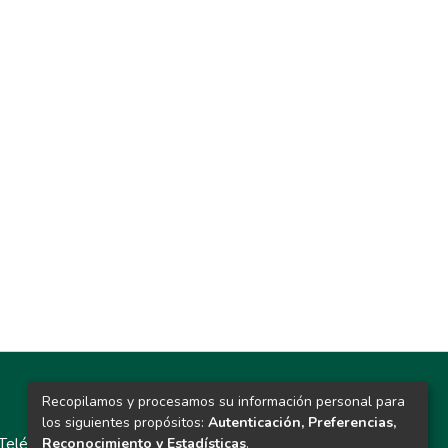
Recopilamos y procesamos su información personal para
Contacto
los siguientes propósitos:
Autenticación, Preferencias,
Teléfono: 913986562 / 6643 / 6633 / 8766
Reconocimiento y Estadísticas
.