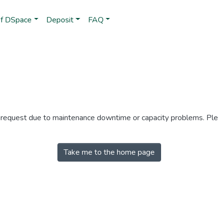
of DSpace
Deposit
FAQ
r request due to maintenance downtime or capacity problems. Plea
Take me to the home page