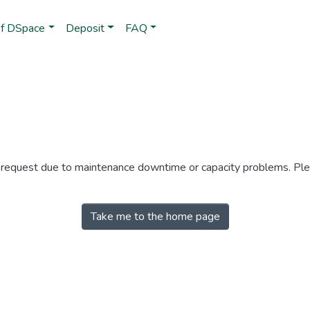
of DSpace
Deposit
FAQ
r request due to maintenance downtime or capacity problems. Plea
Take me to the home page