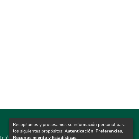
Recopilamos y procesamos su información personal para
Contacto
los siguientes propósitos:
Autenticación, Preferencias,
Teléfono: 913986562 / 6643 / 6633 / 8766
Reconocimiento y Estadísticas
.